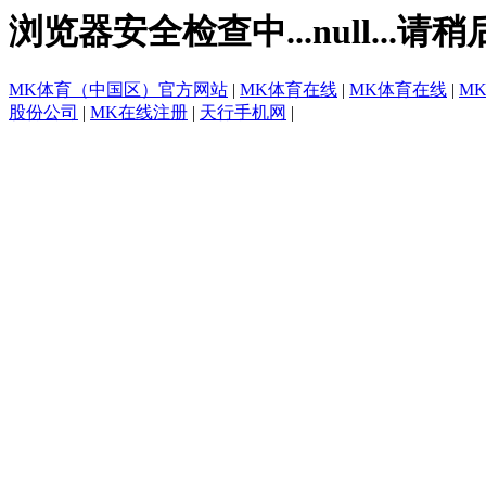
浏览器安全检查中...null...请稍
MK体育（中国区）官方网站
|
MK体育在线
|
MK体育在线
|
M
股份公司
|
MK在线注册
|
天行手机网
|