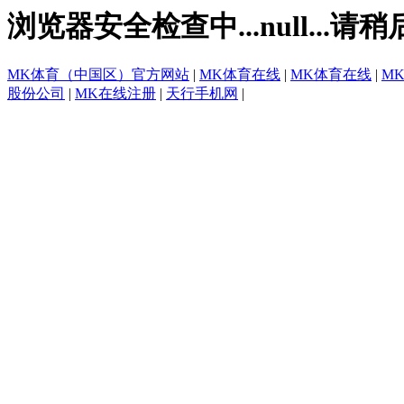
浏览器安全检查中...null...请稍
MK体育（中国区）官方网站
|
MK体育在线
|
MK体育在线
|
M
股份公司
|
MK在线注册
|
天行手机网
|