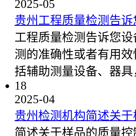
2025-05
贵州工程质量检测告诉您
工程质量检测告诉您设
测的准确性或者有用效
括辅助测量设备、器具，.
18
2025-04
贵州检测机构简述关于
简述关于样品的质量控