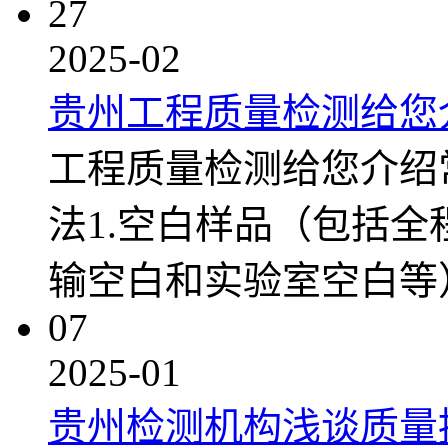
27
2025-02
贵州工程质量检测给您介
工程质量检测给您介绍
法1.空白样品（包括
输空白和实验室空白等）.
07
2025-01
贵州检测机构浅谈质量控