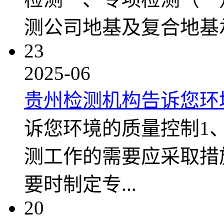
测公司地基及复合地基承.
23
2025-06
贵州检测机构告诉您环
诉您环境的质量控制1
测工作的需要应采取措
要时制定专...
20