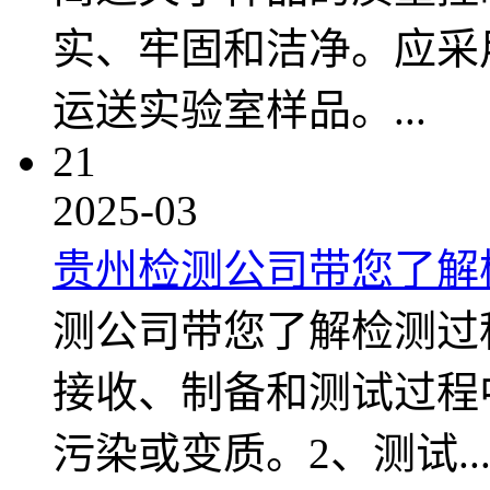
实、牢固和洁净。应采
运送实验室样品。...
21
2025-03
贵州检测公司带您了解
测公司带您了解检测过
接收、制备和测试过程
污染或变质。2、测试..