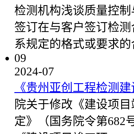
检测机构浅谈质量控制
签订在与客户签订检测
系规定的格式或要求的合.
09
2024-07
《贵州亚创工程检测建
院关于修改《建设项目
定》（国务院令第68