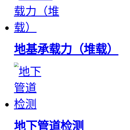
地基承载力（堆载）
地下管道检测