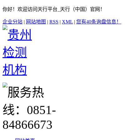
你好！欢迎访问天行平台_天行（中国）官网！
企业分站
|
网站地图
|
RSS
|
XML
|
您有
40
条询盘信息！