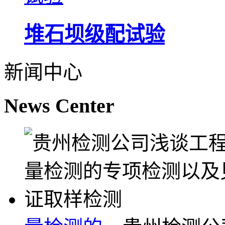
堆石坝级配试验
新闻
中心
News Center