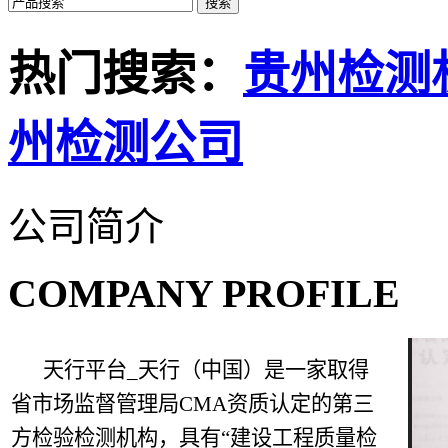
热门搜索：
贵州检测
州检测公司
公司
简介
COMPANY PROFILE
天行平台_天行（中国）是一家取得
省市场监督管理局CMA资质认定的第三
方检验检测机构，具有“建设工程质量检